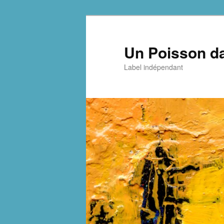
Aller
Aller
au
au
contenu
contenu
Un Poisson da
principal
secondaire
Label indépendant