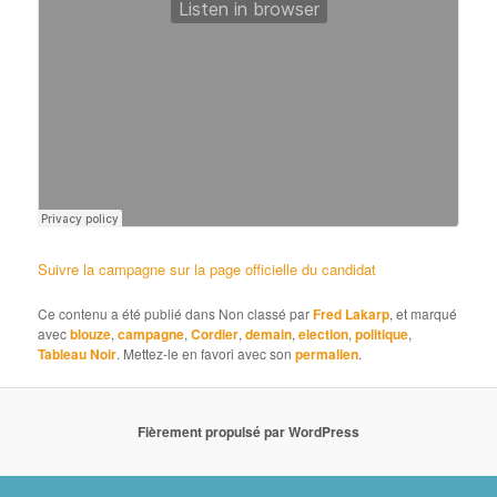
Suivre la campagne sur la page officielle du candidat
Ce contenu a été publié dans Non classé par
Fred Lakarp
, et marqué
avec
blouze
,
campagne
,
Cordier
,
demain
,
election
,
politique
,
Tableau Noir
. Mettez-le en favori avec son
permalien
.
Fièrement propulsé par WordPress