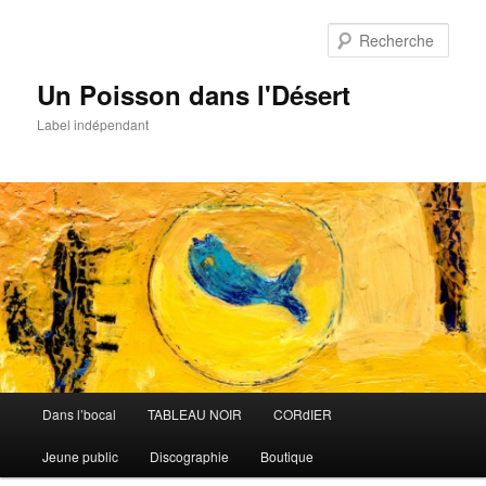
Aller
au
Rech
contenu
principal
Un Poisson dans l'Désert
Label indépendant
Menu
Dans l’bocal
TABLEAU NOIR
CORdIER
principal
Jeune public
Discographie
Boutique