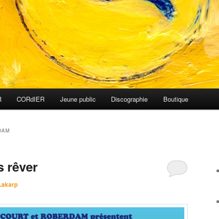
R
CORdIER
Jeune public
Discographie
Boutique
DAM
s rêver
Lakarp