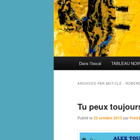
Menu
Dans l’bocal
TABLEAU NOI
principal
ARCHIVES PAR MOT-CLÉ :
ROBER
Tu peux toujour
Publié le
22 octobre 2015
par
Fred 