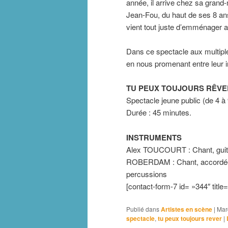
année, il arrive chez sa grand
Jean-Fou, du haut de ses 8 ans 
vient tout juste d’emménager 
Dans ce spectacle aux multiple
en nous promenant entre leur im
TU PEUX TOUJOURS RÊVER
Spectacle jeune public (de 4 à
Durée : 45 minutes.
INSTRUMENTS
Alex TOUCOURT : Chant, guita
ROBERDAM : Chant, accordéon, 
percussions
[contact-form-7 id= »344″ title
Publié dans
Artistes en scène
|
Mar
spectacle
,
tu peux toujours rever
|