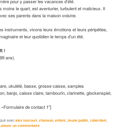
-mère pour y passer les vacances d’été.
moins le quart, est aventurier, turbulent et malicieux. Il
avec ses parents dans la maison voisine.
s instruments, vivons leurs émotions et leurs péripéties,
aginaire et leur quotidien le temps d’un été.
 !
 99 ans).
re, ukulélé, basse, grosse caisse, samples
banjo, caisse claire, tambourin, clarinette, glockenspiel,
= »Formulaire de contact 1″]
qué avec
alex toucourt
,
chanson
,
enfant
,
Jeune public
,
roberdam
,
Laisser un commentaire