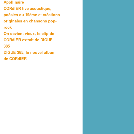
Apollinaire
CORdIER live acoustique,
poésies du 19ème et créations
originales en chansons pop-
rock
On devient vieux, le clip de
CORdIER extrait de DIGUE
385
DIGUE 385, le nouvel album
de CORdIER