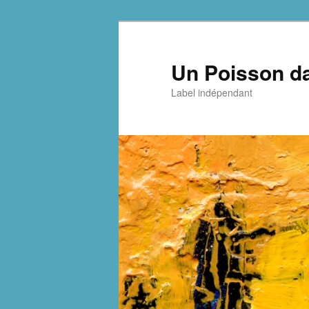
Aller
Aller
au
au
contenu
contenu
Un Poisson da
principal
secondaire
Label indépendant