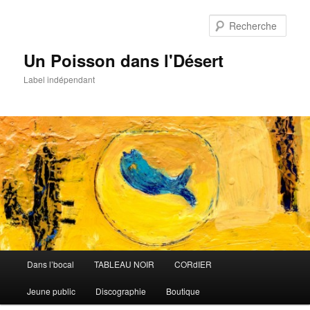
Aller
au
Rech
contenu
principal
Un Poisson dans l'Désert
Label indépendant
Menu
Dans l’bocal
TABLEAU NOIR
CORdIER
principal
Jeune public
Discographie
Boutique