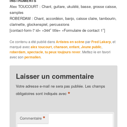
INSTRUMENTS
Alex TOUCOURT : Chant, guitare, ukulélé, basse, grosse caisse,
samples
ROBERDAM : Chant, accordéon, banjo, caisse claire, tambourin,
clarinette, glockenspiel, percussions
[contact-form-7 id= »344″ title= »Formulaire de contact 1″]
Ce contenu a été publié dans
Artistes en scène
par
Fred Lakarp
, et
marqué avec
alex toucourt
,
chanson
,
enfant
,
Jeune public
,
roberdam
,
spectacle
,
tu peux toujours rever
. Mettez-le en favori
avec son
permalien
.
Laisser un commentaire
Votre adresse e-mail ne sera pas publiée.
Les champs
*
obligatoires sont indiqués avec
*
Commentaire