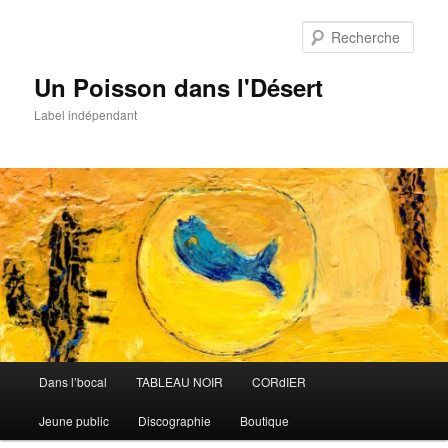
Aller
au
Rech
contenu
principal
Un Poisson dans l'Désert
Label indépendant
Menu
Dans l’bocal
TABLEAU NOIR
CORdIER
principal
Jeune public
Discographie
Boutique