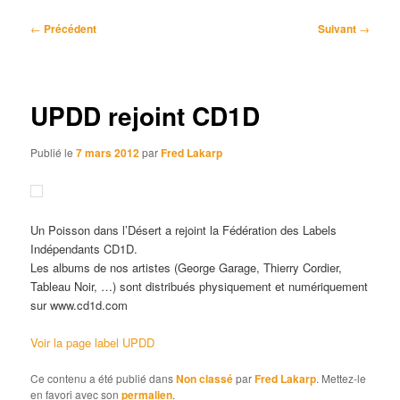
Navigation
←
Précédent
Suivant
→
des
articles
UPDD rejoint CD1D
Publié le
7 mars 2012
par
Fred Lakarp
Un Poisson dans l’Désert a rejoint la Fédération des Labels
Indépendants CD1D.
Les albums de nos artistes (George Garage, Thierry Cordier,
Tableau Noir, …) sont distribués physiquement et numériquement
sur www.cd1d.com
Voir la page label UPDD
Ce contenu a été publié dans
Non classé
par
Fred Lakarp
. Mettez-le
en favori avec son
permalien
.