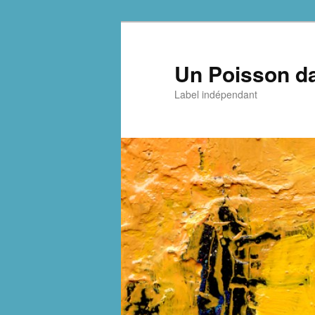
Aller
Aller
au
au
contenu
contenu
Un Poisson da
principal
secondaire
Label indépendant