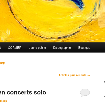
R
CORdIER
Jeune public
Discographie
Boutique
karp
Articles plus récents
→
n concerts solo
akarp