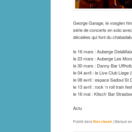
George Garage, le vosgien hir
série de concerts en solo ave
décalées qui font du chabada
le 16 mars : Auberge DelaMaix
le 23 mars : Auberge Les Mor
le 30 mars : Danny Bar Uffholt
le 04 avril : le Live Club Liege 
le 08 avril : espace Sadoul St 
le 13 avril : rock ‘n roll train f
le 16 mai : Kitsch’ Bar Strasbo
Actu
Publié dans
Non classé
|
Marqué av