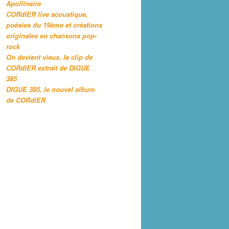
Apollinaire
CORdIER live acoustique,
poésies du 19ème et créations
originales en chansons pop-
rock
On devient vieux, le clip de
CORdIER extrait de DIGUE
385
DIGUE 385, le nouvel album
de CORdIER