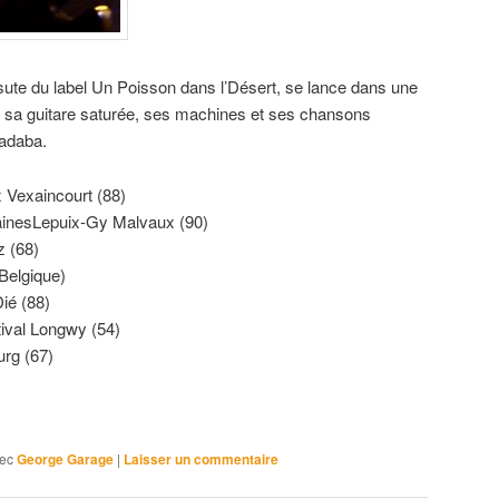
sute du label Un Poisson dans l’Désert, se lance dans une
c sa guitare saturée, ses machines et ses chansons
badaba.
 Vexaincourt (88)
ainesLepuix-Gy Malvaux (90)
z (68)
(Belgique)
Dié (88)
estival Longwy (54)
urg (67)
ec
George Garage
|
Laisser un commentaire