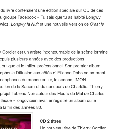
u livre contenaient une édition spéciale sur CD de ces
 du groupe Facebook « Tu sais que tu as habité Longwy
owicz
, Longwy la Nuit
et une nouvelle version de
C’est le
y Cordier est un artiste incontournable de la scène lorraine
depuis plusieurs années avec des productions
 critique et le milieu professionnel. Son premier album
ancophonie Diffusion aux côtés d’ Etienne Daho notamment
francophones du monde entier, le second, [MON
utien de la Sacem et du concours de Charlélie. Thierry
u projet Tableau Noir autour des Fleurs du Mal de Charles
thique » longovicien avait enregistré un album culte
 la fin des années 80.
CD 2 titres
Un nouveau titre de Thierry Cordier