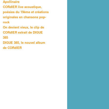
Apollinaire
CORdIER live acoustique,
poésies du 19ème et créations
originales en chansons pop-
rock
On devient vieux, le clip de
CORdIER extrait de DIGUE
385
DIGUE 385, le nouvel album
de CORdIER