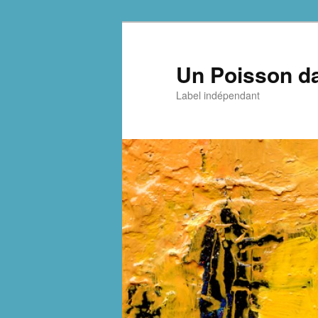
Aller
Aller
au
au
contenu
contenu
Un Poisson da
principal
secondaire
Label indépendant