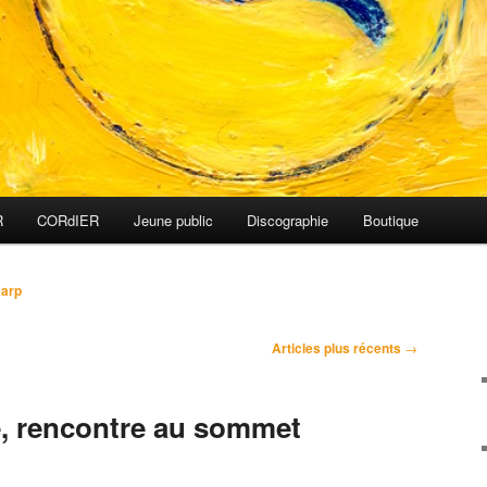
R
CORdIER
Jeune public
Discographie
Boutique
karp
Articles plus récents
→
e, rencontre au sommet